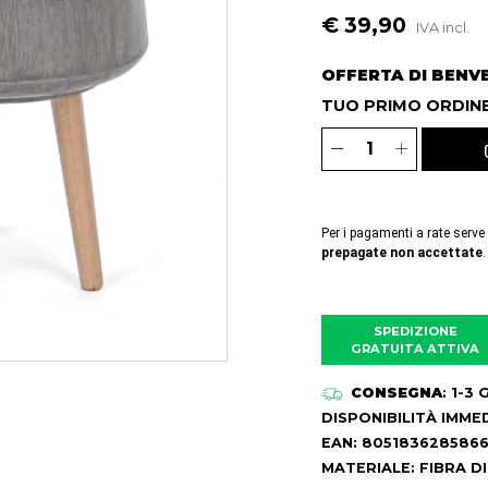
€ 39,90
IVA incl.
OFFERTA DI BENV
TUO PRIMO ORDINE
Per i pagamenti a rate serve
prepagate non accettate
.
SPEDIZIONE
GRATUITA ATTIVA
CONSEGNA
: 1-3
DISPONIBILITÀ IMME
EAN: 805183628586
MATERIALE: FIBRA D