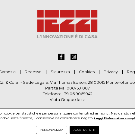
Garanzia
Recesso
Sicurezza
Cookies
Privacy
Reg
ZZI & Co srl - Sede Legale: Via Thomas Edison, 28 00015 Monterotondo
Partita Iva 10067591007
Telefono:
+39 06 9069942
Visita Gruppo Iezzi
mo i cookie per statistiche e per personalizzare contenuti ed annunci. Navigando nel si
do questa finestra, il consenso è da considerarsi negato.
Leggi l'informativa compl
PERSONALIZZA
ACCETTA TUTTI