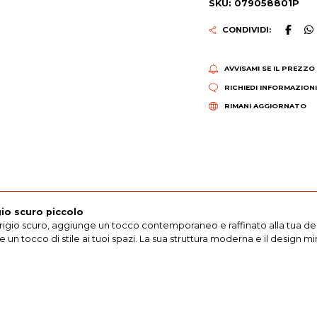
SKU: 079058801P
CONDIVIDI:
AVVISAMI SE IL PREZZO
RICHIEDI INFORMAZION
RIMANI AGGIORNATO
io scuro piccolo
 grigio scuro, aggiunge un tocco contemporaneo e raffinato alla tua d
n tocco di stile ai tuoi spazi. La sua struttura moderna e il design m