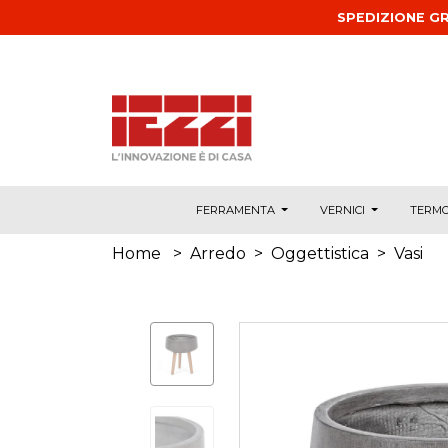
Salta al contenuto principale
SPEDIZIONE GR
FERRAMENTA
VERNICI
TERMO
Home
>
Arredo
>
Oggettistica
>
Vasi