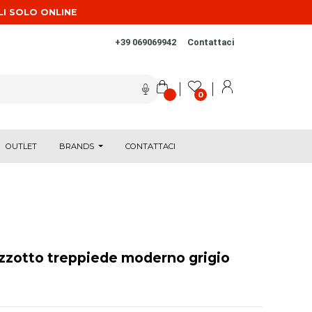
LI SOLO ONLINE
+39 069069942
Contattaci
0
OUTLET
BRANDS
CONTATTACI
izzotto treppiede moderno grigio