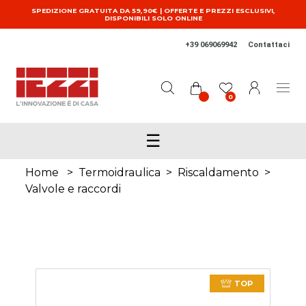
Salta al contenuto principale
SPEDIZIONE GRATUITA DA 59,90€ | OFFERTE E PREZZI ESCLUSIVI,
DISPONIBILI SOLO ONLINE
+39 069069942
Contattaci
0
☰
Home
>
Termoidraulica
>
Riscaldamento
>
Valvole e raccordi
TOP