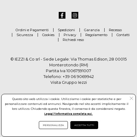
Ordini e Pagamenti
Spedizioni
Garanzia
Recesso
Sicurezza
Cookies
Privacy
Regolamento
Contatti
Richiedi reso
© IEZZI & Co srl - Sede Legale: Via Thomas Edison, 28 00015
Monterotondo (RM)
Partita Iva 10067591007
Telefono:
+39 06 9069942
Visita Gruppo Iezzi
Questo sito web utilizza i cookie. Utilizziamo i cookie per statistiche e per
personalizzare contenuti ed annunci. Navigando nel sito accetti implicitamente il
loro utilizzo. Chiudendo questa finestra, il consenso è da considerarsi negato.
Leggi l'informativa completa qui.
PERSONALIZZA
ACCETTA TUTTI
© Copyright by Gruppo Iezzi. All rights reserved. Powered by
Haitex-Zucchetti