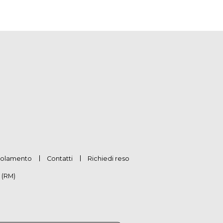
olamento
Contatti
Richiedi reso
 (RM)