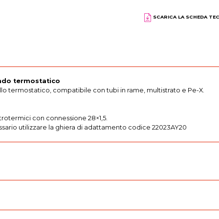
SCARICA LA SCHEDA TE
ando termostatico
ollo termostatico, compatibile con tubi in rame, multistrato e Pe-X.
ettrotermici con connessione 28×1,5.
essario utilizzare la ghiera di adattamento codice 22023AY20