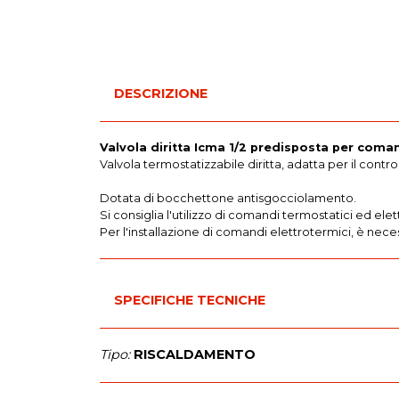
DESCRIZIONE
Valvola diritta Icma 1/2 predisposta per com
Valvola termostatizzabile diritta, adatta per il contr
Dotata di bocchettone antisgocciolamento.
Si consiglia l'utilizzo di comandi termostatici ed el
Per l'installazione di comandi elettrotermici, è nec
SPECIFICHE TECNICHE
Tipo:
RISCALDAMENTO