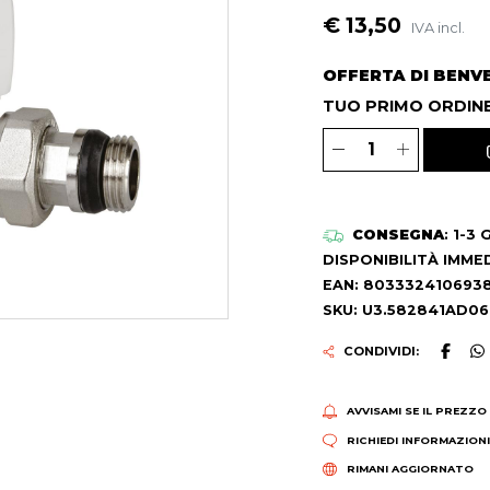
€ 13,50
IVA incl.
OFFERTA DI BENV
TUO PRIMO ORDINE
CONSEGNA
: 1-3
DISPONIBILITÀ IMME
EAN: 803332410693
SKU: U3.582841AD06
CONDIVIDI:
AVVISAMI SE IL PREZZO
RICHIEDI INFORMAZION
RIMANI AGGIORNATO