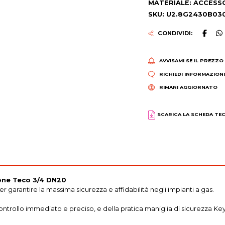
MATERIALE: ACCESS
SKU: U2.8G2430B03
CONDIVIDI:
AVVISAMI SE IL PREZZO
RICHIEDI INFORMAZION
RIMANI AGGIORNATO
SCARICA LA SCHEDA TE
ione Teco 3/4 DN20
garantire la massima sicurezza e affidabilità negli impianti a gas.
ntrollo immediato e preciso, e della pratica maniglia di sicurezza Key 