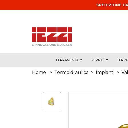
Salta al contenuto principale
SPEDIZIONE GR
FERRAMENTA
VERNICI
TERMO
Home
>
Termoidraulica
>
Impianti
>
Va