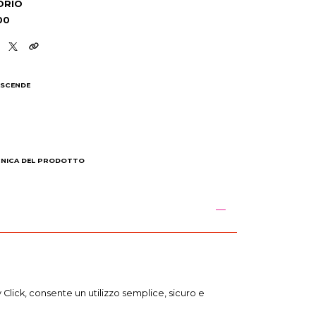
ORIO
00
 SCENDE
I
CNICA DEL PRODOTTO
Click, consente un utilizzo semplice, sicuro e