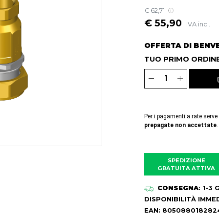
€ 62,71
€ 55,90
IVA incl.
OFFERTA DI BENV
TUO PRIMO ORDINE
Per i pagamenti a rate serve
prepagate non accettate
.
SPEDIZIONE
GRATUITA ATTIVA
CONSEGNA
: 1-3
DISPONIBILITÀ IMME
EAN: 805088018282