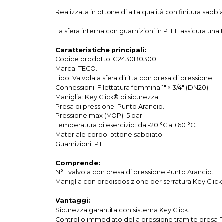
Realizzata in ottone di alta qualità con finitura sabb
La sfera interna con guarnizioni in PTFE assicura un
Caratteristiche principali:
Codice prodotto: G2430B0300.
Marca: TECO.
Tipo: Valvola a sfera diritta con presa di pressione.
Connessioni: Filettatura femmina 1″ × 3/4″ (DN20).
Maniglia: Key Click® di sicurezza.
Presa di pressione: Punto Arancio.
Pressione max (MOP): 5 bar.
Temperatura di esercizio: da -20 °C a +60 °C.
Materiale corpo: ottone sabbiato.
Guarnizioni: PTFE.
Comprende:
N° 1 valvola con presa di pressione Punto Arancio.
Maniglia con predisposizione per serratura Key Click
Vantaggi:
Sicurezza garantita con sistema Key Click.
Controllo immediato della pressione tramite presa 