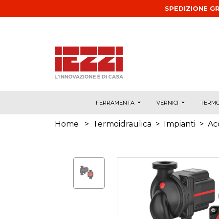
Salta al contenuto principale
SPEDIZIONE GR
FERRAMENTA
VERNICI
TERMO
Home
>
Termoidraulica
>
Impianti
>
Ac