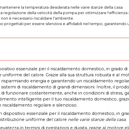
mantenere la temperatura desiderata nelle varie stanze della casa.
e la regolazione della velocità della pompa per ottimizzare l'efficien
non è necessario riscaldare l'ambiente.
sono progettati per essere silenziosi e affidabili nel tempo, garantend
positivo essenziale per il riscaldamento domestico, in grado di
niforme del calore. Grazie alla sua struttura robusta e al motore 
za, risparmiando energia e garantendo un riscaldamento regolar
istemi di riscaldamento di grandi dimensioni. Inoltre, il prodot
e di funzionare costantemente, anche in condizioni di stress, ga
mento intelligente per il tuo riscaldamento domestico, grazie a
n riscaldamento regolare e silenzioso.
 dispositivo essenziale per il riscaldamento domestico, in gra
istribuzione uniforme del calore
nelle varie stanze della casa
.
atezza in termini di prestazioni e durata, grazie al motore elett