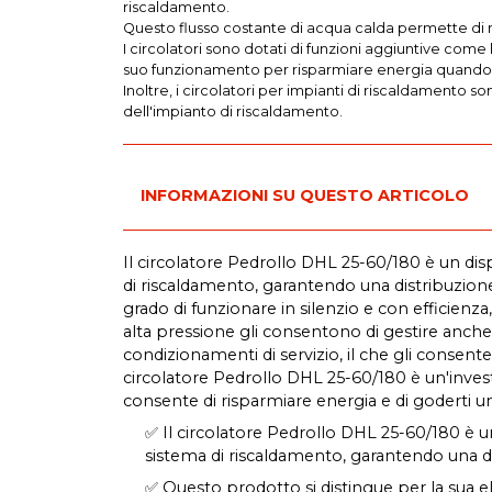
riscaldamento.
Questo flusso costante di acqua calda permette di 
I circolatori sono dotati di funzioni aggiuntive com
suo funzionamento per risparmiare energia quando 
Inoltre, i circolatori per impianti di riscaldamento 
dell'impianto di riscaldamento.
INFORMAZIONI SU QUESTO ARTICOLO
Il circolatore Pedrollo DHL 25-60/180 è un dis
di riscaldamento, garantendo una distribuzione u
grado di funzionare in silenzio e con efficien
alta pressione gli consentono di gestire anche s
condizionamenti di servizio, il che gli consent
circolatore Pedrollo DHL 25-60/180 è un'investi
consente di risparmiare energia e di goderti u
✅ Il circolatore Pedrollo DHL 25-60/180 è un
sistema di riscaldamento, garantendo una d
✅ Questo prodotto si distingue per la sua elev