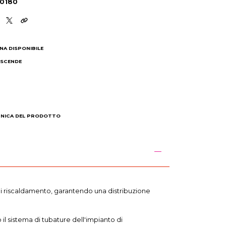
60180
NA DISPONIBILE
 SCENDE
I
CNICA DEL PRODOTTO
 di riscaldamento, garantendo una distribuzione
l sistema di tubature dell'impianto di