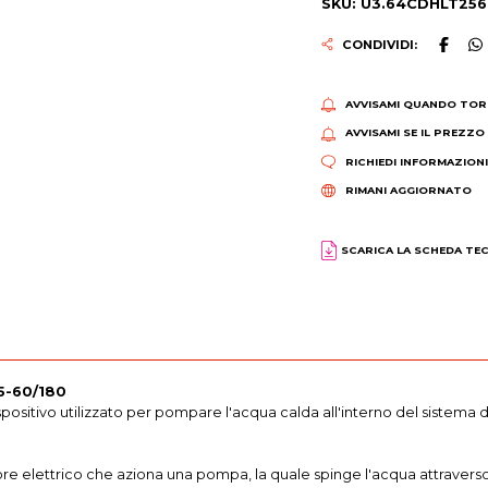
SKU: U3.64CDHLT25
CONDIVIDI:
AVVISAMI QUANDO TOR
AVVISAMI SE IL PREZZO
RICHIEDI INFORMAZION
RIMANI AGGIORNATO
SCARICA LA SCHEDA TE
25-60/180
spositivo utilizzato per pompare l'acqua calda all'interno del sistema
 elettrico che aziona una pompa, la quale spinge l'acqua attraverso i