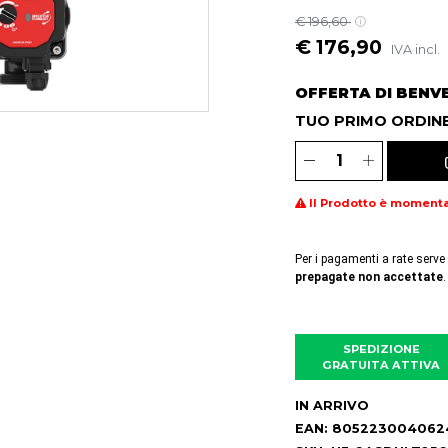
€ 196,60
€ 176,90
IVA incl.
OFFERTA DI BENV
TUO PRIMO ORDINE
Il Prodotto è moment
Per i pagamenti a rate serve
prepagate non accettate
.
SPEDIZIONE
GRATUITA ATTIVA
IN ARRIVO
EAN: 805223004062