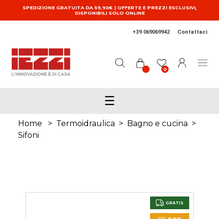
Salta al contenuto principale
SPEDIZIONE GRATUITA DA 59,90€ | OFFERTE E PREZZI ESCLUSIVI,
DISPONIBILI SOLO ONLINE
+39 069069942
Contattaci
0
☰
Home
>
Termoidraulica
>
Bagno e cucina
>
Sifoni
GRATIS