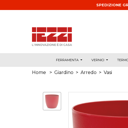
Salta al contenuto principale
SPEDIZIONE GR
FERRAMENTA
VERNICI
TERMO
Home
>
Giardino
>
Arredo
>
Vasi