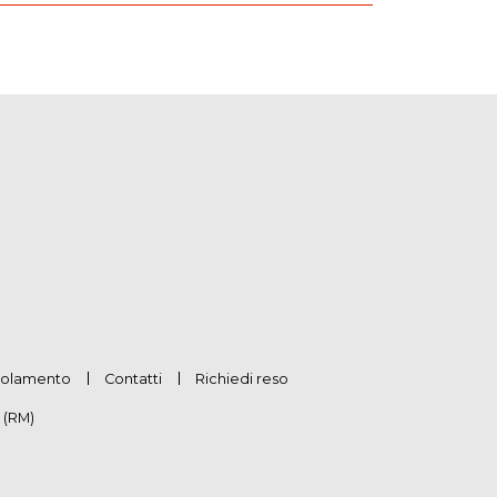
olamento
Contatti
Richiedi reso
 (RM)