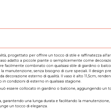
tà, progettato per offrire un tocco di stile e raffinatezza all'a
aso adatto a piccole piante o semplicemente come decorazione
facilmente combinato con qualsiasi stile di giardino o balcone.
la manutenzione, senza bisogno di cure speciali. Il design pr
 decorazione esterno di qualità. Il vaso è alto 11,5cm, renden
o in condizioni di esterno in qualsiasi stagione.
uò essere collocato in giardino o balcone, aggiungendo un tocco
era, garantendo una lunga durata e facilitando la manutenzione,
iunge un tocco di eleganza.