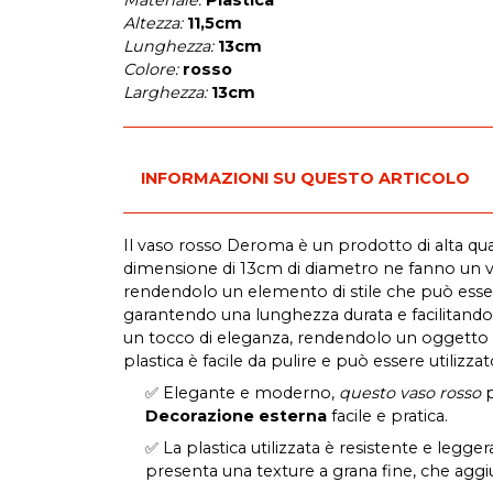
Materiale:
Plastica
Altezza:
11,5cm
Lunghezza:
13cm
Colore:
rosso
Larghezza:
13cm
INFORMAZIONI SU QUESTO ARTICOLO
Il vaso rosso Deroma è un prodotto di alta quali
dimensione di 13cm di diametro ne fanno un v
rendendolo un elemento di stile che può essere 
garantendo una lunghezza durata e facilitando 
un tocco di eleganza, rendendolo un oggetto da
plastica è facile da pulire e può essere utilizzat
✅ Elegante e moderno,
questo vaso rosso
p
Decorazione esterna
facile e pratica.
✅ La plastica utilizzata è resistente e legg
presenta una texture a grana fine, che agg