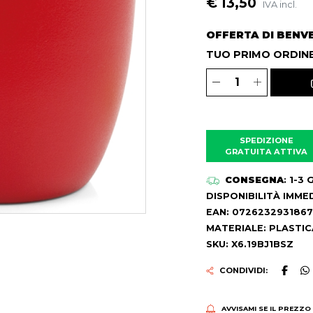
€ 13,50
IVA incl.
OFFERTA DI BENV
TUO PRIMO ORDINE
SPEDIZIONE
GRATUITA ATTIVA
CONSEGNA
: 1-3
DISPONIBILITÀ IMME
EAN: 0726232931867
MATERIALE: PLASTIC
SKU: X6.19BJ1BSZ
CONDIVIDI:
AVVISAMI SE IL PREZZO