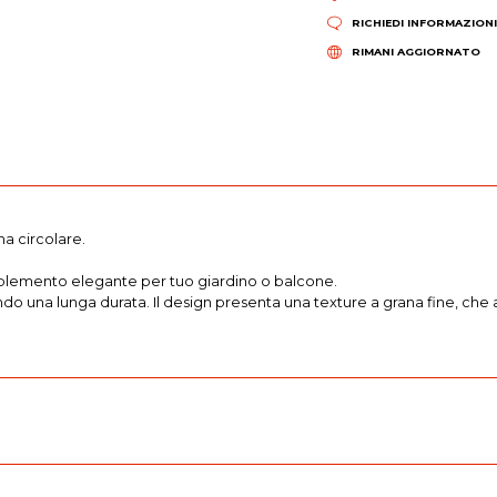
RICHIEDI INFORMAZION
RIMANI AGGIORNATO
ma circolare.
omplemento elegante per tuo giardino o balcone.
endo una lunga durata. Il design presenta una texture a grana fine, che 