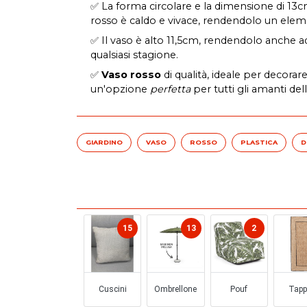
✅ La forma circolare e la dimensione di 13
rosso è caldo e vivace, rendendolo un elemen
✅ Il vaso è alto 11,5cm, rendendolo anche ada
qualsiasi stagione.
✅
Vaso rosso
di qualità, ideale per decorare
un'opzione
perfetta
per tutti gli amanti de
GIARDINO
VASO
ROSSO
PLASTICA
D
ARREDO GIARDINO
15
13
2
Cuscini
Ombrellone
Pouf
Tapp