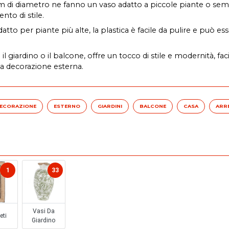
cm di diametro ne fanno un vaso adatto a piccole piante o se
to di stile.
tto per piante più alte, la plastica è facile da pulire e può esse
 il giardino o il balcone, offre un tocco di stile e modernità, fa
lla decorazione esterna.
ECORAZIONE
ESTERNO
GIARDINI
BALCONE
CASA
ARR
1
33
Vasi Da
eti
Giardino