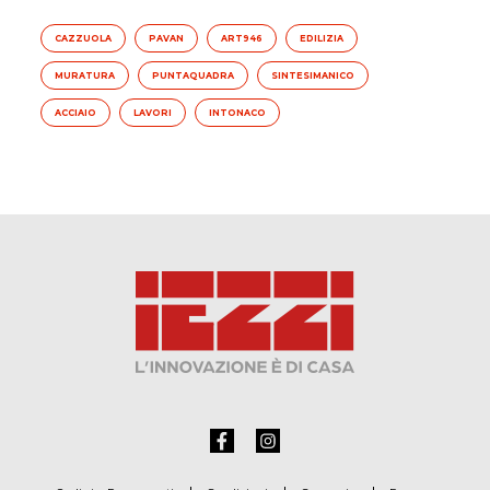
CAZZUOLA
PAVAN
ART946
EDILIZIA
MURATURA
PUNTAQUADRA
SINTESIMANICO
ACCIAIO
LAVORI
INTONACO