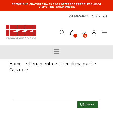
Salta al contenuto principale
SPEDIZIONE GRATUITA DA 59,90€ | OFFERTE E PREZZI ESCLUSIVI,
DISPONIBILI SOLO ONLINE
+39 069069942
Contattaci
0
☰
Home
>
Ferramenta
>
Utensili manuali
>
Cazzuole
GRATIS