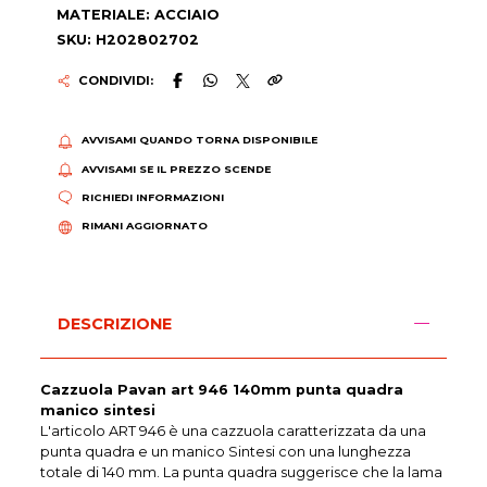
MATERIALE: ACCIAIO
SKU: H202802702
CONDIVIDI:
AVVISAMI QUANDO TORNA DISPONIBILE
AVVISAMI SE IL PREZZO SCENDE
RICHIEDI INFORMAZIONI
RIMANI AGGIORNATO
DESCRIZIONE
Cazzuola Pavan art 946 140mm punta quadra
manico sintesi
L'articolo ART 946 è una cazzuola caratterizzata da una
punta quadra e un manico Sintesi con una lunghezza
totale di 140 mm. La punta quadra suggerisce che la lama