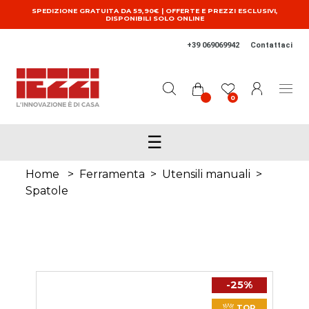
Salta al contenuto principale
SPEDIZIONE GRATUITA DA 59,90€ | OFFERTE E PREZZI ESCLUSIVI,
DISPONIBILI SOLO ONLINE
+39 069069942
Contattaci
0
☰
Home
>
Ferramenta
>
Utensili manuali
>
Spatole
-25%
TOP