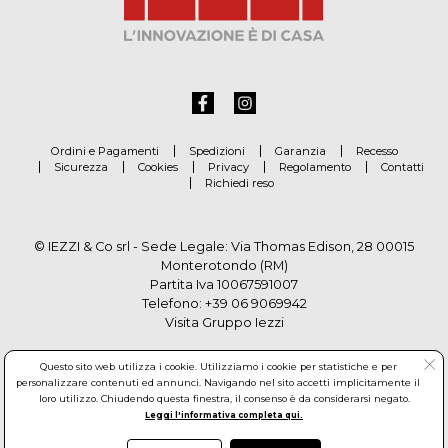
Ordini e Pagamenti
Spedizioni
Garanzia
Recesso
Sicurezza
Cookies
Privacy
Regolamento
Contatti
Richiedi reso
© IEZZI & Co srl - Sede Legale: Via Thomas Edison, 28 00015
Monterotondo (RM)
Partita Iva 10067591007
Telefono:
+39 06 9069942
Visita Gruppo Iezzi
Questo sito web utilizza i cookie. Utilizziamo i cookie per statistiche e per
personalizzare contenuti ed annunci. Navigando nel sito accetti implicitamente il
loro utilizzo. Chiudendo questa finestra, il consenso è da considerarsi negato.
Leggi l'informativa completa qui.