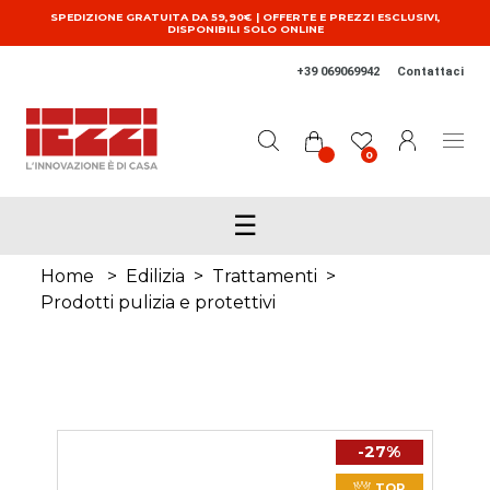
Salta al contenuto principale
SPEDIZIONE GRATUITA DA 59,90€ | OFFERTE E PREZZI ESCLUSIVI,
DISPONIBILI SOLO ONLINE
+39 069069942
Contattaci
0
☰
Home
>
Edilizia
>
Trattamenti
>
Prodotti pulizia e protettivi
-27%
TOP