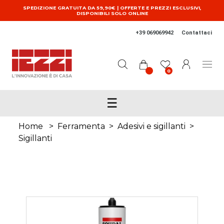
Salta al contenuto principale
SPEDIZIONE GRATUITA DA 59,90€ | OFFERTE E PREZZI ESCLUSIVI,
DISPONIBILI SOLO ONLINE
+39 069069942
Contattaci
0
☰
Home
>
Ferramenta
>
Adesivi e sigillanti
>
Sigillanti