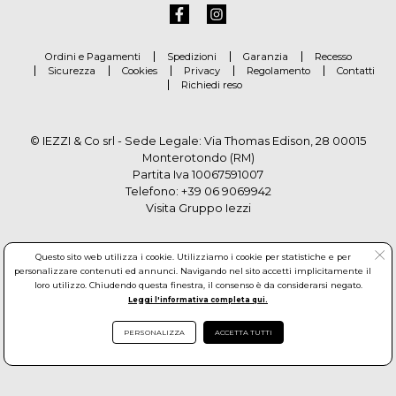
Ordini e Pagamenti
Spedizioni
Garanzia
Recesso
Sicurezza
Cookies
Privacy
Regolamento
Contatti
Richiedi reso
© IEZZI & Co srl - Sede Legale: Via Thomas Edison, 28 00015
Monterotondo (RM)
Partita Iva 10067591007
Telefono:
+39 06 9069942
Visita Gruppo Iezzi
Questo sito web utilizza i cookie. Utilizziamo i cookie per statistiche e per
personalizzare contenuti ed annunci. Navigando nel sito accetti implicitamente il
loro utilizzo. Chiudendo questa finestra, il consenso è da considerarsi negato.
Leggi l'informativa completa qui.
PERSONALIZZA
ACCETTA TUTTI
© Copyright by Gruppo Iezzi. All rights reserved. Powered by
Haitex-Zucchetti