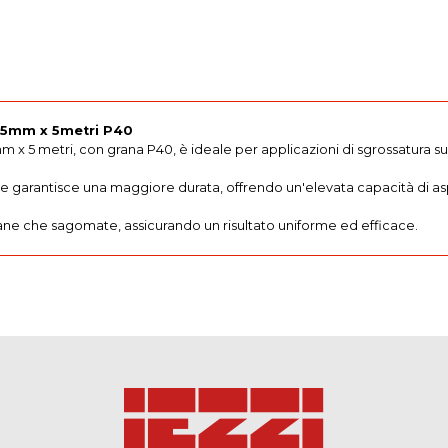
115mm x 5metri P40
mm x 5 metri, con grana P40, è ideale per applicazioni di sgrossatura su
o e garantisce una maggiore durata, offrendo un'elevata capacità di a
 piane che sagomate, assicurando un risultato uniforme ed efficace.