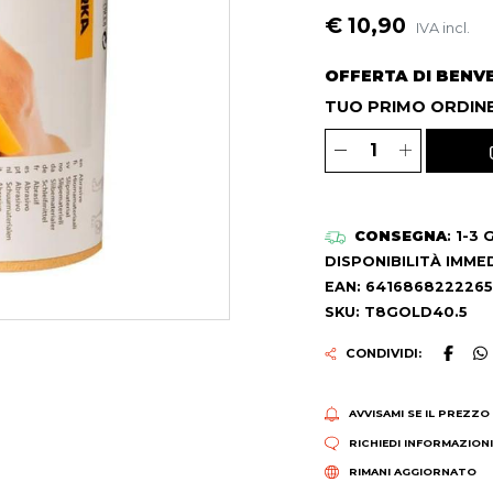
€ 10,90
IVA incl.
OFFERTA DI BENV
TUO PRIMO ORDINE
CONSEGNA
: 1-3
DISPONIBILITÀ IMME
EAN: 6416868222265
SKU: T8GOLD40.5
CONDIVIDI:
AVVISAMI SE IL PREZZO
RICHIEDI INFORMAZION
RIMANI AGGIORNATO