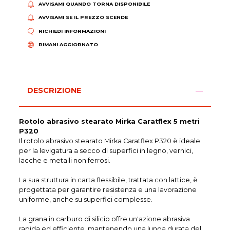
AVVISAMI QUANDO TORNA DISPONIBILE
AVVISAMI SE IL PREZZO SCENDE
RICHIEDI INFORMAZIONI
RIMANI AGGIORNATO
DESCRIZIONE
Rotolo abrasivo stearato Mirka Caratflex 5 metri
P320
Il rotolo abrasivo stearato Mirka Caratflex P320 è ideale
per la levigatura a secco di superfici in legno, vernici,
lacche e metalli non ferrosi.
La sua struttura in carta flessibile, trattata con lattice, è
progettata per garantire resistenza e una lavorazione
uniforme, anche su superfici complesse.
La grana in carburo di silicio offre un'azione abrasiva
rapida ed efficiente, mantenendo una lunga durata del