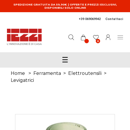
Salta al contenuto principale
SPEDIZIONE GRATUITA DA 59,90€ | OFFERTE E PREZZI ESCLUSIVI,
DISPONIBILI SOLO ONLINE
+39 069069942
Contattaci
0
☰
Home
>
Ferramenta
>
Elettroutensili
>
Levigatrici