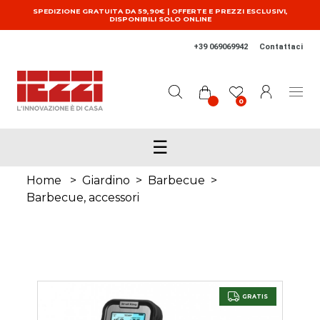
Salta al contenuto principale
SPEDIZIONE GRATUITA DA 59,90€ | OFFERTE E PREZZI ESCLUSIVI,
DISPONIBILI SOLO ONLINE
+39 069069942
Contattaci
0
☰
Home
>
Giardino
>
Barbecue
>
Barbecue, accessori
GRATIS