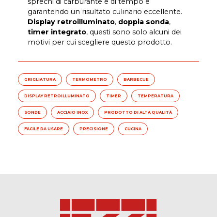
sprechi di carburante e di tempo e
garantendo un risultato culinario eccellente.
Display retroilluminato
,
doppia sonda
,
timer integrato
, questi sono solo alcuni dei
motivi per cui scegliere questo prodotto.
GRIGLIATURA
TERMOMETRO
BARBECUE
DISPLAY RETROILLUMINATO
TIMER
TEMPERATURA
SONDE
ACCIAIO INOX
PRODOTTO DI ALTA QUALITÀ
FACILE DA USARE
PRECISIONE
CUCINA