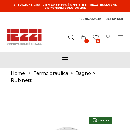
Salta al contenuto principale
SPEDIZIONE GRATUITA DA 59,90€ | OFFERTE E PREZZI ESCLUSIVI,
DISPONIBILI SOLO ONLINE
+39 069069942
Contattaci
0
☰
Home
>
Termoidraulica
>
Bagno
>
Rubinetti
GRATIS