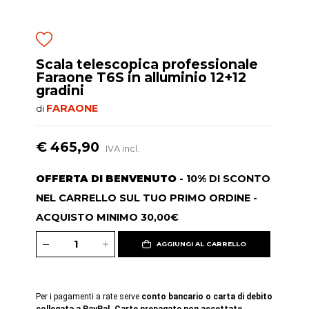
Scala telescopica professionale
Faraone T6S in alluminio 12+12
gradini
FARAONE
di
€ 465,90
IVA incl.
OFFERTA DI BENVENUTO
- 10% DI SCONTO
NEL CARRELLO SUL TUO PRIMO ORDINE -
ACQUISTO MINIMO 30,00€
AGGIUNGI AL CARRELLO
Per i pagamenti a rate serve
conto bancario o carta di debito
collegata a PayPal. Carte prepagate non accettate
.