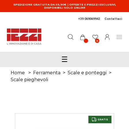
Salta al contenuto principale
SPEDIZIONE GRATUITA DA 59,90€ | OFFERTE E PREZZI ESCLUSIVI,
DISPONIBILI SOLO ONLINE
+39 069069942
Contattaci
0
☰
Home
>
Ferramenta
>
Scale e ponteggi
>
Scale pieghevoli
GRATIS