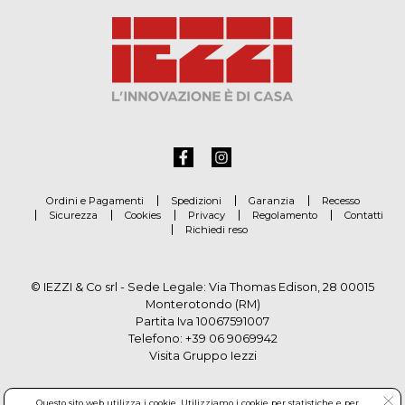
Ordini e Pagamenti
Spedizioni
Garanzia
Recesso
Sicurezza
Cookies
Privacy
Regolamento
Contatti
Richiedi reso
© IEZZI & Co srl - Sede Legale: Via Thomas Edison, 28 00015
Monterotondo (RM)
Partita Iva 10067591007
Telefono:
+39 06 9069942
Visita Gruppo Iezzi
Questo sito web utilizza i cookie. Utilizziamo i cookie per statistiche e per