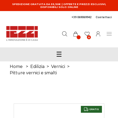
Salta al contenuto principale
SPEDIZIONE GRATUITA DA 59,90€ | OFFERTE E PREZZI ESCLUSIVI,
DISPONIBILI SOLO ONLINE
+39 069069942
Contattaci
0
☰
Home
>
Edilizia
>
Vernici
>
Pitture vernici e smalti
GRATIS