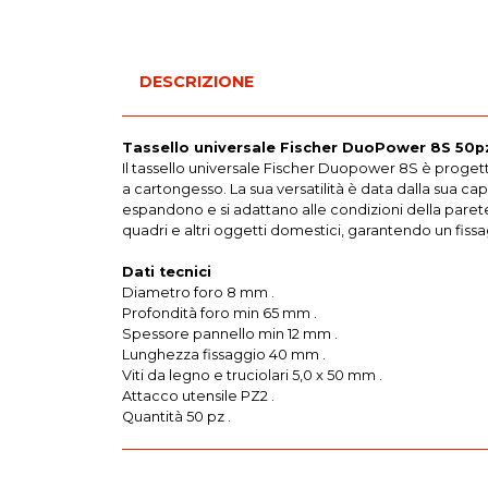
DESCRIZIONE
Tassello universale Fischer DuoPower 8S 50p
Il tassello universale Fischer Duopower 8S è progett
a cartongesso. La sua versatilità è data dalla sua ca
espandono e si adattano alle condizioni della parete d
quadri e altri oggetti domestici, garantendo un fissa
Dati tecnici
Diametro foro 8 mm .
Profondità foro min 65 mm .
Spessore pannello min 12 mm .
Lunghezza fissaggio 40 mm .
Viti da legno e truciolari 5,0 x 50 mm .
Attacco utensile PZ2 .
Quantità 50 pz .