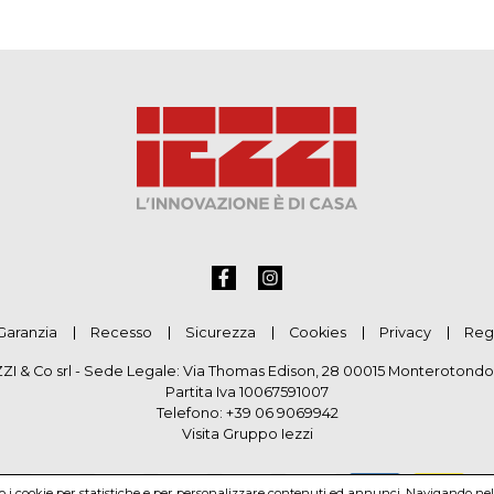
Garanzia
Recesso
Sicurezza
Cookies
Privacy
Reg
ZZI & Co srl - Sede Legale: Via Thomas Edison, 28 00015 Monterotondo
Partita Iva 10067591007
Telefono:
+39 06 9069942
Visita Gruppo Iezzi
mo i cookie per statistiche e per personalizzare contenuti ed annunci. Navigando nel si