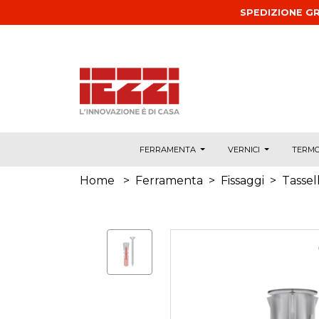
Salta al contenuto principale
SPEDIZIONE GR
FERRAMENTA
VERNICI
TERMO
Home
>
Ferramenta
>
Fissaggi
>
Tassell