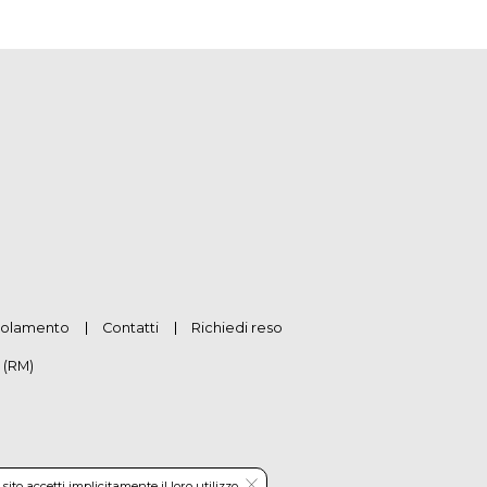
olamento
Contatti
Richiedi reso
 (RM)
to accetti implicitamente il loro utilizzo.