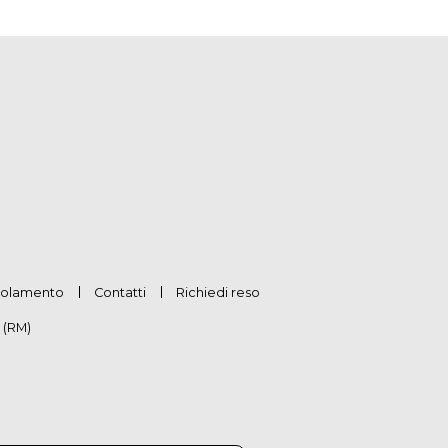
olamento
Contatti
Richiedi reso
 (RM)