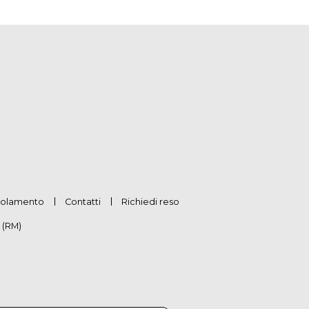
olamento
Contatti
Richiedi reso
 (RM)