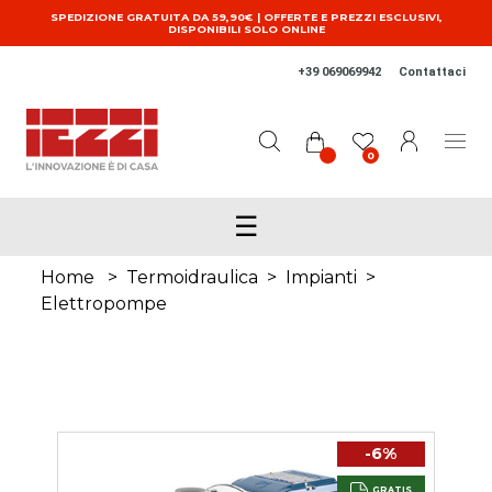
Salta al contenuto principale
SPEDIZIONE GRATUITA DA 59,90€ | OFFERTE E PREZZI ESCLUSIVI,
DISPONIBILI SOLO ONLINE
+39 069069942
Contattaci
0
☰
Home
>
Termoidraulica
>
Impianti
>
Elettropompe
-6%
GRATIS