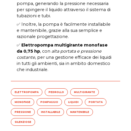
pompa, generando la pressione necessaria
per spingere il liquido attraverso il sistema di
tubazioni e tubi.
✅ Inoltre, la pompa è facilmente installabile
e mantenibile, grazie alla sua semplice e
razionale progettazione.
✅
Elettropompa multigirante monofase
da 0,75 hp
, con
alta portata e pressione
costante
, per una gestione efficace dei liquidi
in tutti gli ambienti, sia in ambito domestico
che industriale.
ELETTROPOMPA
PEDROLLO
MULTIGIRANTE
MONOFASE
POMPAGGIO
LIQUIDI
PORTATA
PRESSIONE
INSTALLABILE
MANTENIBILE
SILENZIOSE