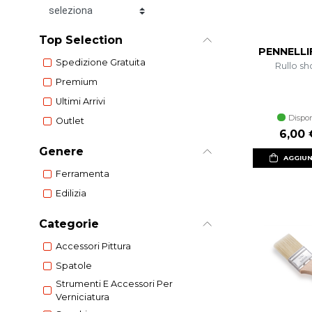
Ordina per
Top Selection
PENNELLI
Spedizione Gratuita
Rullo sh
Premium
Ultimi Arrivi
Dispon
Outlet
Prezz
6,00 
Genere
AGGIUN
Ferramenta
Edilizia
Categorie
Accessori Pittura
Spatole
Strumenti E Accessori Per
Verniciatura