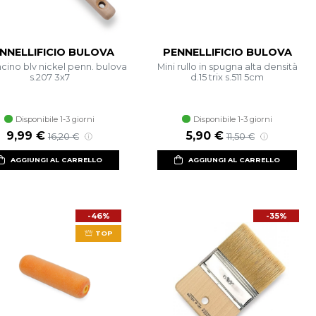
NNELLIFICIO BULOVA
PENNELLIFICIO BULOVA
cino blv nickel penn. bulova
Mini rullo in spugna alta densità
s.207 3x7
d.15 trix s.511 5cm
Disponibile 1-3 giorni
Disponibile 1-3 giorni
Prezzo scontato
Prezzo di listino
Prezzo scontato
Prezzo di listino
9,99 €
5,90 €
16,20 €
11,50 €
AGGIUNGI AL CARRELLO
AGGIUNGI AL CARRELLO
-46%
-35%
TOP