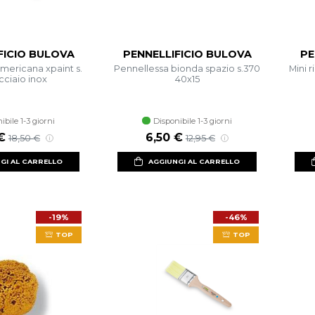
FICIO BULOVA
PENNELLIFICIO BULOVA
PE
mericana xpaint s.
Pennellessa bionda spazio s.370
Mini r
cciaio inox
40x15
ibile 1-3 giorni
Disponibile 1-3 giorni
 scontato
Prezzo di listino
Prezzo scontato
Prezzo di listino
€
6,50 €
18,50 €
12,95 €
GI AL CARRELLO
AGGIUNGI AL CARRELLO
-19%
-46%
TOP
TOP