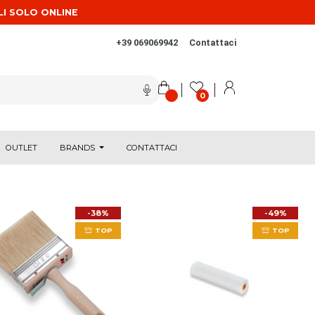
LI SOLO ONLINE
+39 069069942
Contattaci
0
OUTLET
BRANDS
CONTATTACI
-38%
-49%
TOP
TOP