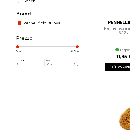
Secchi
Brand
PENNELLI
Pennellificio Bulova
Pennellessa a
95 2 a
Prezzo
Dispon
0 €
346 €
Prezzo
11,95 
Da €
A €
AGGIUN