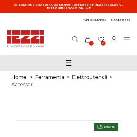
Salta al contenuto principale
SPEDIZIONE GRATUITA DA 59,90€ | OFFERTE E PREZZI ESCLUSIVI,
DISPONIBILI SOLO ONLINE
+39 069069942
Contattaci
0
☰
Home
>
Ferramenta
>
Elettroutensili
>
Accessori
GRATIS