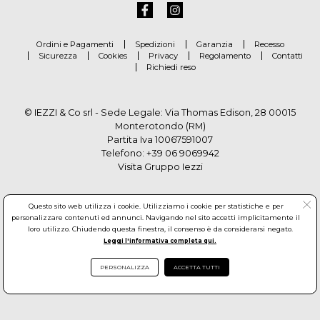
Ordini e Pagamenti
Spedizioni
Garanzia
Recesso
Sicurezza
Cookies
Privacy
Regolamento
Contatti
Richiedi reso
© IEZZI & Co srl - Sede Legale: Via Thomas Edison, 28 00015
Monterotondo (RM)
Partita Iva 10067591007
Telefono:
+39 06 9069942
Visita Gruppo Iezzi
Questo sito web utilizza i cookie. Utilizziamo i cookie per statistiche e per
personalizzare contenuti ed annunci. Navigando nel sito accetti implicitamente il
loro utilizzo. Chiudendo questa finestra, il consenso è da considerarsi negato.
Leggi l'informativa completa qui.
PERSONALIZZA
ACCETTA TUTTI
© Copyright by Gruppo Iezzi. All rights reserved. Powered by
Haitex-Zucchetti