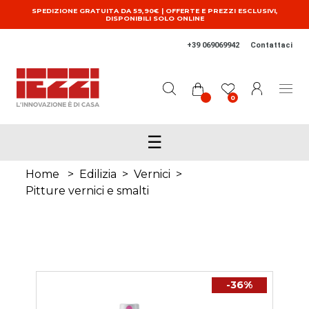
Salta al contenuto principale
SPEDIZIONE GRATUITA DA 59,90€ | OFFERTE E PREZZI ESCLUSIVI,
DISPONIBILI SOLO ONLINE
+39 069069942
Contattaci
0
☰
Home
>
Edilizia
>
Vernici
>
Pitture vernici e smalti
-36%