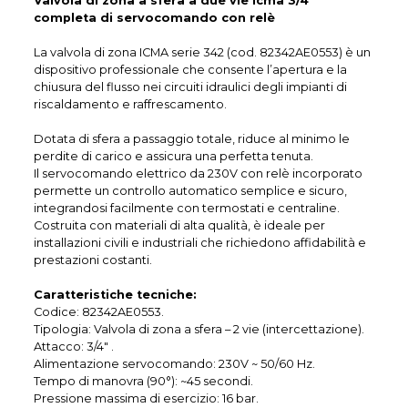
Valvola di zona a sfera a due vie Icma 3/4
completa di servocomando con relè
La valvola di zona ICMA serie 342 (cod. 82342AE0553) è un
dispositivo professionale che consente l’apertura e la
chiusura del flusso nei circuiti idraulici degli impianti di
riscaldamento e raffrescamento.
Dotata di sfera a passaggio totale, riduce al minimo le
perdite di carico e assicura una perfetta tenuta.
Il servocomando elettrico da 230V con relè incorporato
permette un controllo automatico semplice e sicuro,
integrandosi facilmente con termostati e centraline.
Costruita con materiali di alta qualità, è ideale per
installazioni civili e industriali che richiedono affidabilità e
prestazioni costanti.
Caratteristiche tecniche:
Codice: 82342AE0553.
Tipologia: Valvola di zona a sfera – 2 vie (intercettazione).
Attacco: 3/4" .
Alimentazione servocomando: 230V ~ 50/60 Hz.
Tempo di manovra (90°): ~45 secondi.
Pressione massima di esercizio: 16 bar.