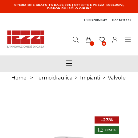
Salta al contenuto principale
SPEDIZIONE GRATUITA DA 59,90€ | OFFERTE E PREZZI ESCLUSIVI,
DISPONIBILI SOLO ONLINE
+39 069069942
Contattaci
0
☰
Home
>
Termoidraulica
>
Impianti
>
Valvole
-23%
GRATIS