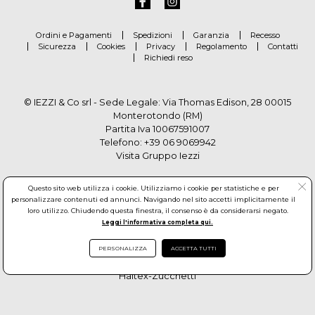
Ordini e Pagamenti
Spedizioni
Garanzia
Recesso
Sicurezza
Cookies
Privacy
Regolamento
Contatti
Richiedi reso
© IEZZI & Co srl - Sede Legale: Via Thomas Edison, 28 00015
Monterotondo (RM)
Partita Iva 10067591007
Telefono:
+39 06 9069942
Visita Gruppo Iezzi
Questo sito web utilizza i cookie. Utilizziamo i cookie per statistiche e per
personalizzare contenuti ed annunci. Navigando nel sito accetti implicitamente il
loro utilizzo. Chiudendo questa finestra, il consenso è da considerarsi negato.
Leggi l'informativa completa qui.
PERSONALIZZA
ACCETTA TUTTI
© Copyright by Gruppo Iezzi. All rights reserved. Powered by
Haitex-Zucchetti