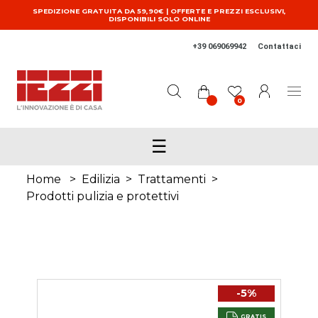
Salta al contenuto principale
SPEDIZIONE GRATUITA DA 59,90€ | OFFERTE E PREZZI ESCLUSIVI,
DISPONIBILI SOLO ONLINE
+39 069069942
Contattaci
0
☰
Home
>
Edilizia
>
Trattamenti
>
Prodotti pulizia e protettivi
-5%
GRATIS