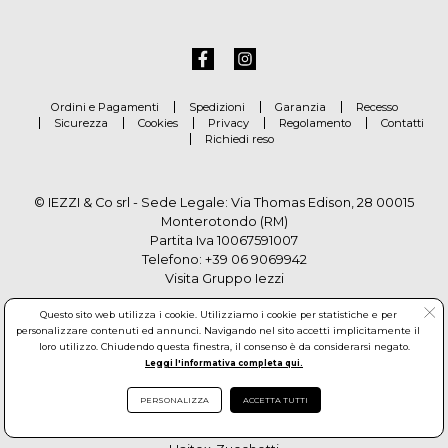
Ordini e Pagamenti
Spedizioni
Garanzia
Recesso
Sicurezza
Cookies
Privacy
Regolamento
Contatti
Richiedi reso
© IEZZI & Co srl - Sede Legale: Via Thomas Edison, 28 00015
Monterotondo (RM)
Partita Iva 10067591007
Telefono:
+39 06 9069942
Visita Gruppo Iezzi
Questo sito web utilizza i cookie. Utilizziamo i cookie per statistiche e per
personalizzare contenuti ed annunci. Navigando nel sito accetti implicitamente il
loro utilizzo. Chiudendo questa finestra, il consenso è da considerarsi negato.
Leggi l'informativa completa qui.
PERSONALIZZA
ACCETTA TUTTI
© Copyright by Gruppo Iezzi. All rights reserved. Powered by