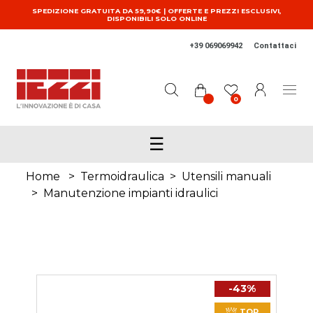
Salta al contenuto principale
SPEDIZIONE GRATUITA DA 59,90€ | OFFERTE E PREZZI ESCLUSIVI,
DISPONIBILI SOLO ONLINE
+39 069069942
Contattaci
0
☰
Home
>
Termoidraulica
>
Utensili manuali
>
Manutenzione impianti idraulici
-43%
TOP