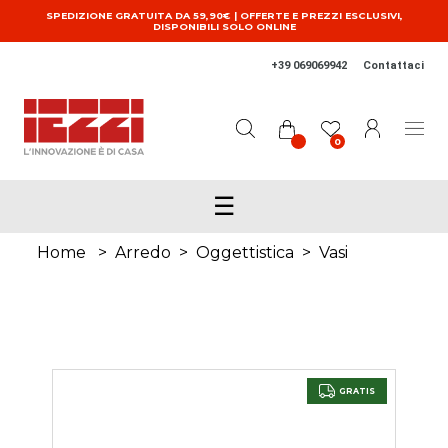
Salta al contenuto principale
SPEDIZIONE GRATUITA DA 59,90€ | OFFERTE E PREZZI ESCLUSIVI,
DISPONIBILI SOLO ONLINE
+39 069069942
Contattaci
0
☰
Home
>
Arredo
>
Oggettistica
>
Vasi
GRATIS