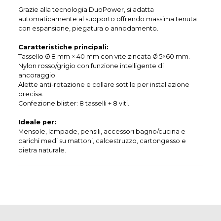
Grazie alla tecnologia DuoPower, si adatta
automaticamente al supporto offrendo massima tenuta
con espansione, piegatura o annodamento.
Caratteristiche principali:
Tassello Ø 8 mm × 40 mm con vite zincata Ø 5×60 mm.
Nylon rosso/grigio con funzione intelligente di
ancoraggio.
Alette anti-rotazione e collare sottile per installazione
precisa.
Confezione blister: 8 tasselli + 8 viti.
Ideale per:
Mensole, lampade, pensili, accessori bagno/cucina e
carichi medi su mattoni, calcestruzzo, cartongesso e
pietra naturale.