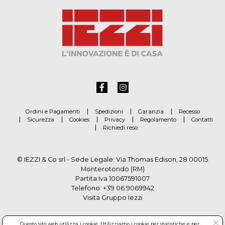
Ordini e Pagamenti
Spedizioni
Garanzia
Recesso
Sicurezza
Cookies
Privacy
Regolamento
Contatti
Richiedi reso
© IEZZI & Co srl - Sede Legale: Via Thomas Edison, 28 00015
Monterotondo (RM)
Partita Iva 10067591007
Telefono:
+39 06 9069942
Visita Gruppo Iezzi
Questo sito web utilizza i cookie. Utilizziamo i cookie per statistiche e per