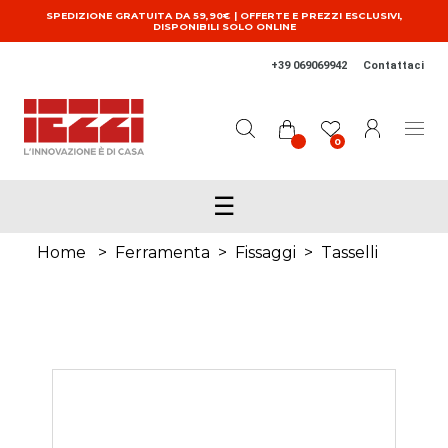
Salta al contenuto principale
SPEDIZIONE GRATUITA DA 59,90€ | OFFERTE E PREZZI ESCLUSIVI,
DISPONIBILI SOLO ONLINE
+39 069069942
Contattaci
0
☰
Home
>
Ferramenta
>
Fissaggi
>
Tasselli