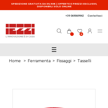
Salta al contenuto principale
SPEDIZIONE GRATUITA DA 59,90€ | OFFERTE E PREZZI ESCLUSIVI,
DISPONIBILI SOLO ONLINE
+39 069069942
Contattaci
0
☰
Home
>
Ferramenta
>
Fissaggi
>
Tasselli