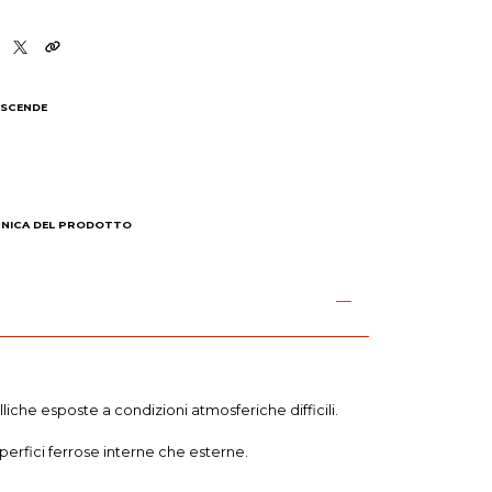
 SCENDE
I
CNICA DEL PRODOTTO
iche esposte a condizioni atmosferiche difficili.
uperfici ferrose interne che esterne.