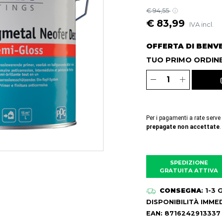
€ 94,55
€ 83,99
IVA incl.
OFFERTA DI BENV
TUO PRIMO ORDINE
Per i pagamenti a rate serve
prepagate non accettate
.
SPEDIZIONE
GRATUITA ATTIVA
CONSEGNA
: 1-3
DISPONIBILITÀ IMME
EAN: 8716242913337