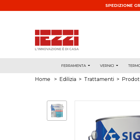
Salta al contenuto principale
SPEDIZIONE GR
FERRAMENTA
VERNICI
TERMO
Home
>
Edilizia
>
Trattamenti
>
Prodott