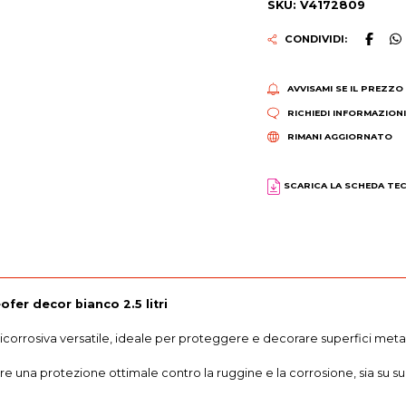
SKU: V4172809
CONDIVIDI:
AVVISAMI SE IL PREZZO
RICHIEDI INFORMAZION
RIMANI AGGIORNATO
SCARICA LA SCHEDA TE
fer decor bianco 2.5 litri
corrosiva versatile, ideale per proteggere e decorare superfici metall
ire una protezione ottimale contro la ruggine e la corrosione, sia su s