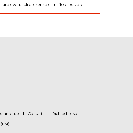
zzolare eventuali presenze di muffe e polvere.
olamento
Contatti
Richiedi reso
 (RM)