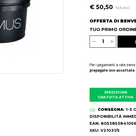
€ 50,50
IVA incl.
OFFERTA DI BENV
TUO PRIMO ORDINE
Per i pagamenti a rate serve
prepagate non accettate
.
SPEDIZIONE
GRATUITA ATTIVA
CONSEGNA
: 1-3
DISPONIBILITÀ IMME
EAN: 805385384105
SKU: V21031/5