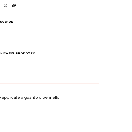
 SCENDE
I
CNICA DEL PRODOTTO
he applicate a guanto o pennello.