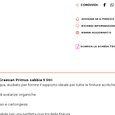
CONDIVIDI:
AVVISAMI SE IL PREZZO
RICHIEDI INFORMAZION
RIMANI AGGIORNATO
SCARICA LA SCHEDA TE
raesan Primus sabbia 5 litri
a, studiato per fornire il supporto ideale per tutte le finiture acrilic
 di sostanze organiche.
sso e cartongessi.
le per una perfetta riuscita della finitura.