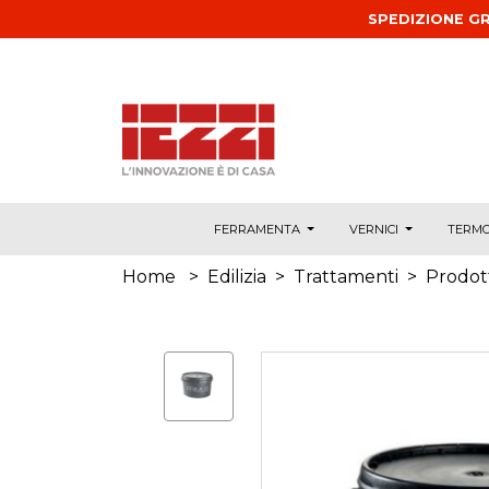
Salta al contenuto principale
SPEDIZIONE GR
FERRAMENTA
VERNICI
TERMO
Home
>
Edilizia
>
Trattamenti
>
Prodott