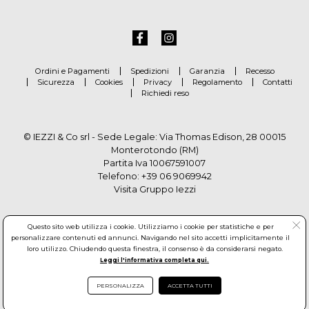
Ordini e Pagamenti
Spedizioni
Garanzia
Recesso
Sicurezza
Cookies
Privacy
Regolamento
Contatti
Richiedi reso
© IEZZI & Co srl - Sede Legale: Via Thomas Edison, 28 00015
Monterotondo (RM)
Partita Iva 10067591007
Telefono:
+39 06 9069942
Visita Gruppo Iezzi
Questo sito web utilizza i cookie. Utilizziamo i cookie per statistiche e per
personalizzare contenuti ed annunci. Navigando nel sito accetti implicitamente il
loro utilizzo. Chiudendo questa finestra, il consenso è da considerarsi negato.
Leggi l'informativa completa qui.
PERSONALIZZA
ACCETTA TUTTI
© Copyright by Gruppo Iezzi. All rights reserved. Powered by
Haitex-Zucchetti