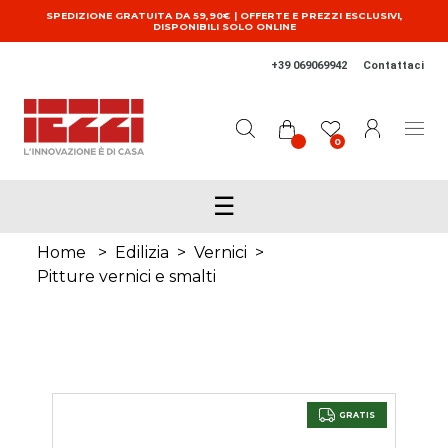
Salta al contenuto principale
SPEDIZIONE GRATUITA DA 59,90€ | OFFERTE E PREZZI ESCLUSIVI,
DISPONIBILI SOLO ONLINE
+39 069069942
Contattaci
0
☰
Home
>
Edilizia
>
Vernici
>
Pitture vernici e smalti
GRATIS