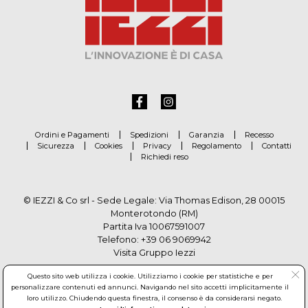
Ordini e Pagamenti
Spedizioni
Garanzia
Recesso
Sicurezza
Cookies
Privacy
Regolamento
Contatti
Richiedi reso
© IEZZI & Co srl - Sede Legale: Via Thomas Edison, 28 00015
Monterotondo (RM)
Partita Iva 10067591007
Telefono:
+39 06 9069942
Visita Gruppo Iezzi
Questo sito web utilizza i cookie. Utilizziamo i cookie per statistiche e per
personalizzare contenuti ed annunci. Navigando nel sito accetti implicitamente il
loro utilizzo. Chiudendo questa finestra, il consenso è da considerarsi negato.