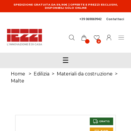
Salta al contenuto principale
SPEDIZIONE GRATUITA DA 59,90€ | OFFERTE E PREZZI ESCLUSIVI,
DISPONIBILI SOLO ONLINE
+39 069069942
Contattaci
0
☰
Home
>
Edilizia
>
Materiali da costruzione
>
Malte
GRATIS